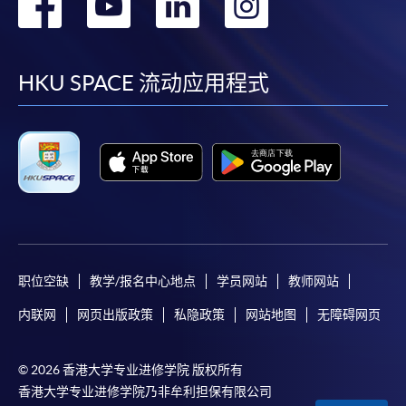
转
转
转
转
到
到
到
到
facebook
youtube
linkedin
instag
HKU SPACE 流动应用程式
职位空缺
教学/报名中心地点
学员网站
教师网站
内联网
网页出版政策
私隐政策
网站地图
无障碍网页
© 2026 香港大学专业进修学院 版权所有
香港大学专业进修学院乃非牟利担保有限公司