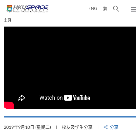
Skip
打
ENG
繁
to
弹
main
开
出
Main
主页
content
搜
主
content
菜
寻
start
单
介
面
2019年9月10日 (星期二)
校友及学生分享
分享
2