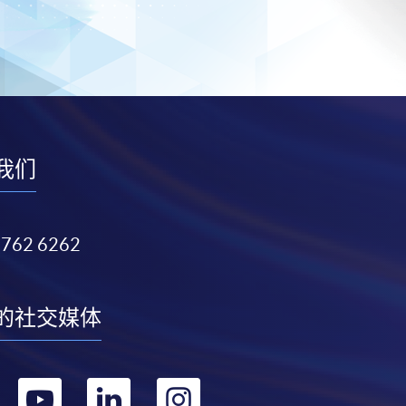
我们
3762 6262
的社交媒体
转
转
转
转