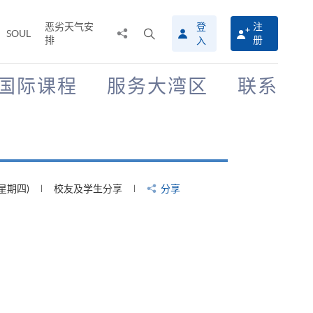
恶劣天气安
登
注
分
打
SOUL
排
册
入
享
开
至
搜
寻
国际课程
服务大湾区
联系
介
面
(星期四)
校友及学生分享
分享