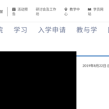
活动预
研讨会及工作
教学中
学员网
繁
告
坊
心
站
院
学习
入学申请
教与学
2019年8月22日 