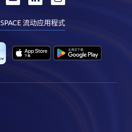
到
到
到
到
facebook
youtube
linkedin
instagram
 SPACE 流动应用程式