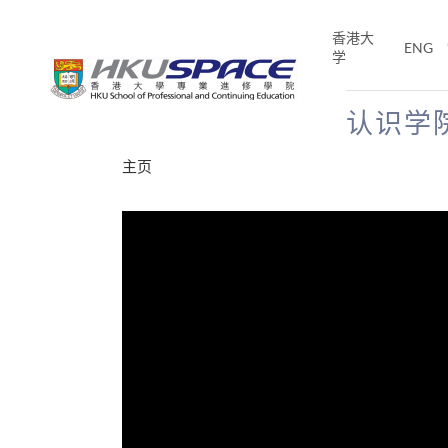
Skip
to
香港大
ENG
main
学
content
认识学
Main
主页
content
start
分享