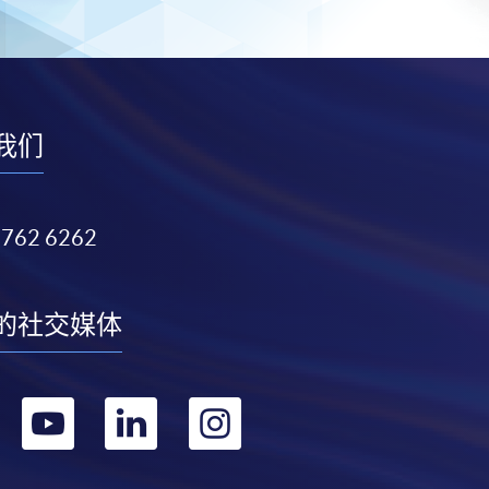
我们
3762 6262
的社交媒体
转
转
转
转
到
到
到
到