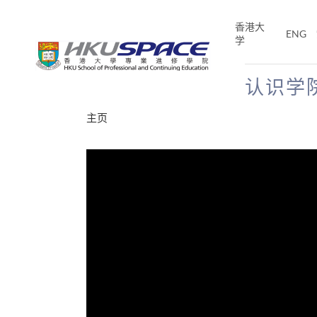
Skip
to
香港大
ENG
main
学
content
认识学
Main
主页
content
start
分享