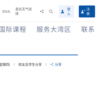
恶劣天气安
登
注
分
打
SOUL
排
册
入
享
开
至
搜
寻
国际课程
服务大湾区
联系
介
面
(星期四)
校友及学生分享
分享