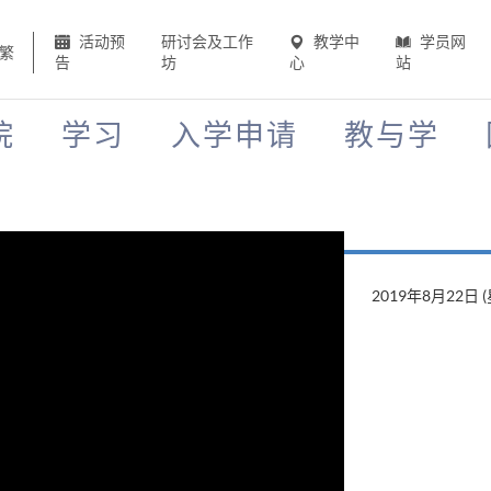
活动预
研讨会及工作
教学中
学员网
繁
告
坊
心
站
院
学习
入学申请
教与学
2019年8月22日 