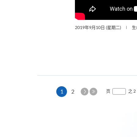
2019年9月10日 (星期二)
生
本
下
1
2
页
之 2
一
最
页
页
后
一
页