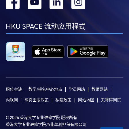
转
转
转
转
到
到
到
到
facebook
youtube
linkedin
instag
HKU SPACE 流动应用程式
职位空缺
教学/报名中心地点
学员网站
教师网站
内联网
网页出版政策
私隐政策
网站地图
无障碍网页
© 2026 香港大学专业进修学院 版权所有
香港大学专业进修学院乃非牟利担保有限公司