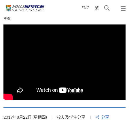
Skip
打
ENG
繁
to
弹
main
开
出
Main
主页
content
搜
主
content
菜
寻
start
单
介
面
2019年8月22日 (星期四)
校友及学生分享
分享
2