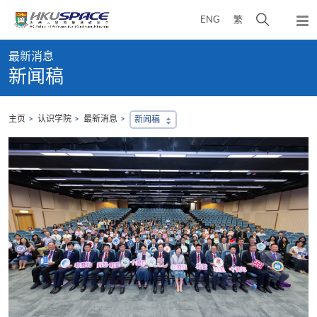
Skip
打
ENG
繁
to
弹
main
开
出
Main
content
搜
主
最新消息
content
菜
寻
新闻稿
start
单
介
面
主页
认识学院
最新消息
新闻稿
，
会
地