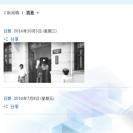
粤
港
澳
2 新闻稿
高
消息
校
联
盟
十
日期
2016年10月5日 (星期三)
周
年
分享
年
会
暨
校
长
论
坛
日期
2016年7月8日 (星期五)
分享