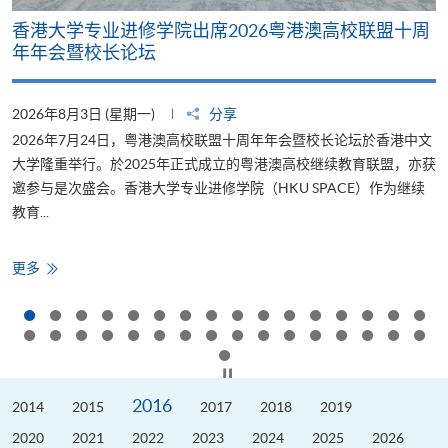
香港大学专业进修学院出席2026粤港澳高校联盟十周
年年会暨校长论坛
2026年8月3日 (星期一)
分享
2
2026年7月24日，粤港澳高校联盟十周年年会暨校长论坛於香港中文
大学隆重举行。於2025年正式成立的粤港澳高校继续教育联盟，亦获
邀参与是次盛会。香港大学专业进修学院（HKU SPACE）作为继续
教育...
少
香
更多
港
大
学
专
业
进
修
按下以暂停幻灯片
学
院
2016
2014
出
2015
2017
2018
2019
席
2026
2020
2021
2022
2023
2024
2025
2026