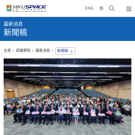
Skip
打
ENG
簡
to
彈
main
開
出
Main
content
搜
主
最新消息
content
選
尋
新聞稿
start
單
介
面
主頁
認識學院
最新消息
新聞稿
，
會
地