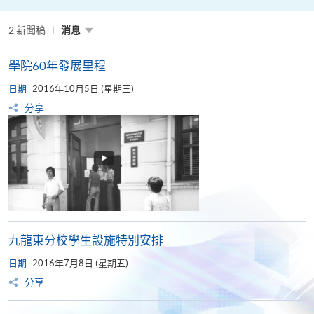
粵
港
澳
2 新聞稿
高
消息
校
聯
盟
學院60年發展里程
十
周
日期
年
2016年10月5日 (星期三)
年
分享
會
暨
校
長
論
壇
九龍東分校學生設施特別安排
日期
2016年7月8日 (星期五)
分享