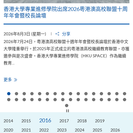
香港大學專業進修學院出席2026粵港澳高校聯盟十周
年年會暨校長論壇
2026年8月3日 (星期一)
分享
2
2026年7月24日，粵港澳高校聯盟十週年年會暨校長論壇於香港中文
大學隆重舉行。於2025年正式成立的粵港澳高校繼續教育聯盟，亦獲
邀參與是次盛會。香港大學專業進修學院（HKU SPACE）作為繼續
教育...
少
香
更多
港
大
學
專
業
進
修
按下以暫停幻燈片
學
院
2016
2014
出
2015
2017
2018
2019
席
2026
2020
2021
2022
2023
2024
2025
2026