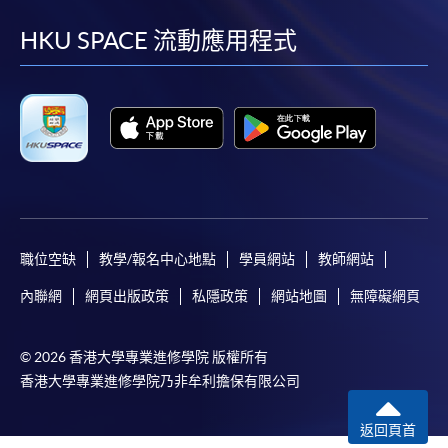
到
到
到
到
facebook
youtube
linkedin
instag
HKU SPACE 流動應用程式
職位空缺
教學/報名中心地點
學員網站
教師網站
內聯網
網頁出版政策
私隱政策
網站地圖
無障礙網頁
© 2026 香港大學專業進修學院 版權所有
香港大學專業進修學院乃非牟利擔保有限公司
返回頁首