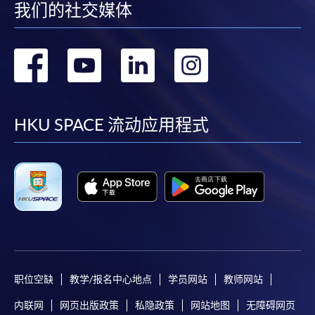
我们的社交媒体
转
转
转
转
到
到
到
到
facebook
youtube
linkedin
instag
HKU SPACE 流动应用程式
职位空缺
教学/报名中心地点
学员网站
教师网站
内联网
网页出版政策
私隐政策
网站地图
无障碍网页