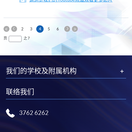
上
下
本
2
3
4
5
6
一
一
第
页
最
页
之 7
页
页
一
后
页
一
页
我们的学校及附属机构
联络我们
3762 6262