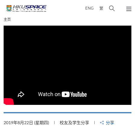
Skip
打
ENG
繁
to
弹
main
开
出
Main
主页
content
搜
主
content
菜
寻
start
单
介
面
2019年8月22日 (星期四)
校友及学生分享
分享
2