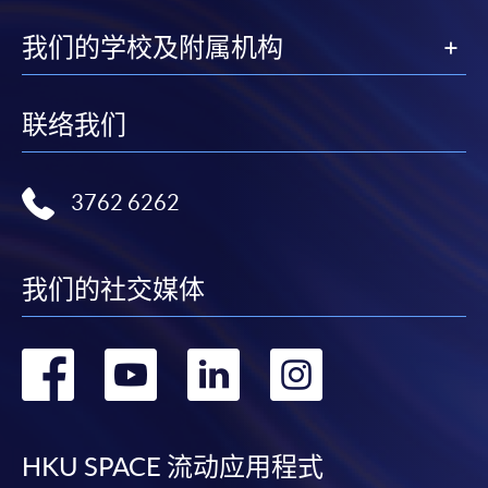
我们的学校及附属机构
联络我们
3762 6262
我们的社交媒体
转
转
转
转
到
到
到
到
facebook
youtube
linkedin
instag
HKU SPACE 流动应用程式