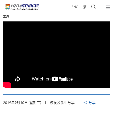
Skip
打
ENG
繁
to
弹
main
开
出
Main
主页
content
搜
主
content
菜
寻
start
单
介
面
2019年9月10日 (星期二)
校友及学生分享
分享
2