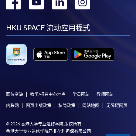
转
转
转
转
到
到
到
到
facebook
youtube
linkedin
instag
HKU SPACE 流动应用程式
职位空缺
教学/报名中心地点
学员网站
教师网站
内联网
网页出版政策
私隐政策
网站地图
无障碍网页
© 2026 香港大学专业进修学院 版权所有
香港大学专业进修学院乃非牟利担保有限公司