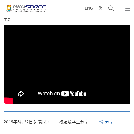
Skip
打
ENG
繁
to
弹
main
开
出
Main
主页
content
搜
主
content
菜
寻
start
单
介
面
2019年8月22日 (星期四)
校友及学生分享
分享
2