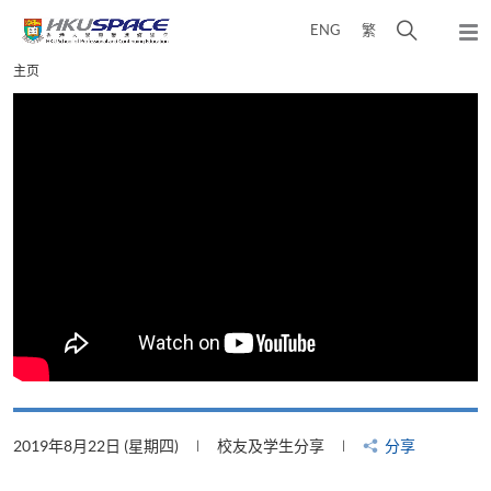
Skip
打
ENG
繁
to
弹
main
开
出
Main
主页
content
搜
主
content
菜
寻
start
单
介
面
2019年8月22日 (星期四)
校友及学生分享
分享
2