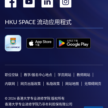
转
转
转
转
到
到
到
到
facebook
youtube
linkedin
instag
HKU SPACE 流动应用程式
职位空缺
教学/报名中心地点
学员网站
教师网站
内联网
网页出版政策
私隐政策
网站地图
无障碍网页
© 2026 香港大学专业进修学院 版权所有
香港大学专业进修学院乃非牟利担保有限公司