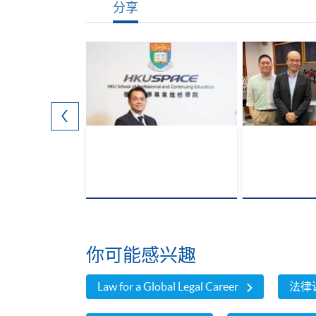
分享
 success for
 with HKU
你可能感兴趣
Law for a Global Legal Career
法律