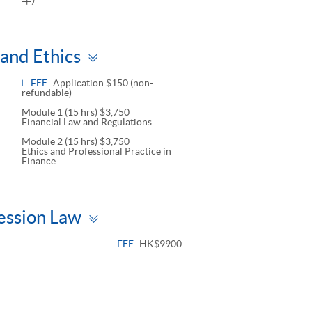
Toggle
 and Ethics
panel
FEE
Application $150 (non-
refundable)
Module 1 (15 hrs) $3,750
Financial Law and Regulations
Module 2 (15 hrs) $3,750
Ethics and Professional Practice in
Finance
Toggle
ession Law
panel
FEE
HK$9900