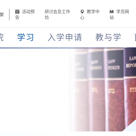
活动预
研讨会及工作
教学中
学员网
繁
告
坊
心
站
院
学习
入学申请
教与学