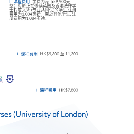
课程费用
学费为港币59,900元
整；对於正在修读英国及香港法律学
士程度文凭 (专业共同试)的学生,注册
费用为1,034英镑。至於其他学生, 注
册费用为1,084英镑。
le
l
课程费用
HK$9,300 至 11,300
oggle
anel
课程费用
HK$7,800
rses (University of London)