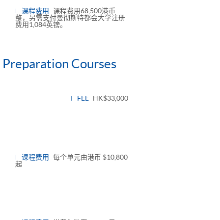
课程费用
课程费用68,500港币
整，另需支付曼彻斯特都会大学注册
费用1,084英镑。
 Preparation Courses
FEE
HK$33,000
oggle
anel
课程费用
每个单元由港币 $10,800
起