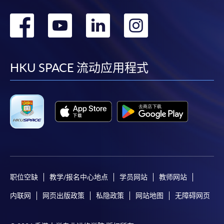
转
转
转
转
到
到
到
到
facebook
youtube
linkedin
instag
HKU SPACE 流动应用程式
职位空缺
教学/报名中心地点
学员网站
教师网站
内联网
网页出版政策
私隐政策
网站地图
无障碍网页