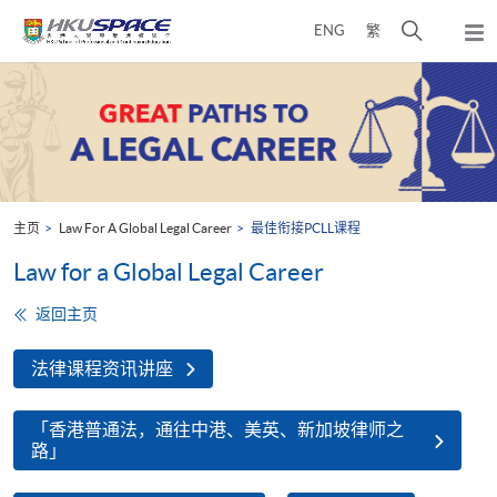
Skip
打
ENG
繁
to
弹
main
开
出
Main
content
搜
主
content
菜
寻
start
单
介
面
主页
Law For A Global Legal Career
最佳衔接PCLL课程
Law for a Global Legal Career
返回主页
法律课程资讯讲座
「香港普通法，通往中港、美英、新加坡律师之
路」