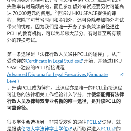
失败率有时是颇高的，而且参加额外考试还要另付可能高
2
达 70,000港元的费用。
但通过 HKU SPACE提供的课
程，您除了可节省时间和金钱外，还可免除参加额外考试
带来的忧虑。因为我们是唯一开办了多条兼读途径通往
PCLL的教育机构，可以免却您大部分、有时甚至所有额
外的转换考试。
第一条途径是「法律行政人员通往PCLL的途径」，从广
受欢迎的
Certificate in Legal Studies
开始，并通过HKU
SPACE独家的PCLL衔接课程
Advanced Diploma for Legal Executives (Graduate
Level)
，升读PCLL成为律师。此课程亦是唯一的PCLL衔接课程
可让您的法律相关工作经验计入学分，并
使您能拥有法律
行政人员及律师双专业名衔的唯一途径，是升读
PCLL
的
可靠途径。
很多学生会选择另一非常受欢迎的通往
PCLL
途径，就
是报读
伦敦大学法律学士学位
从而取得进入
PCLL
的