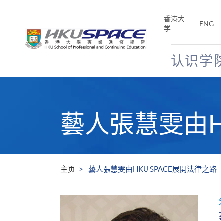
Skip
to
香港大
ENG
main
学
content
认识学
Main
content
start
藝人張慧雯由H
主页
藝人張慧雯由HKU SPACE展開法律之路