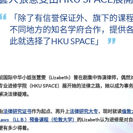
「除了有信誉保证外、旗下的课
不同地方的知名学府合作，提供
此就选择了HKU SPACE」
前国际中华小姐张慧雯（
Lizabeth）曾在剧集中饰演律师，
专业进修学院（HKU SPACE）展开她的法律之路，她以成为
解决法律疑难。
由
法律研究证书
作为起点、再升上
法律研究大专
，现时就读
倫敦大
Laws （LL.B.）预备课程（伦敦大学）
的
Lizabeth认为进修
便有多少得着。