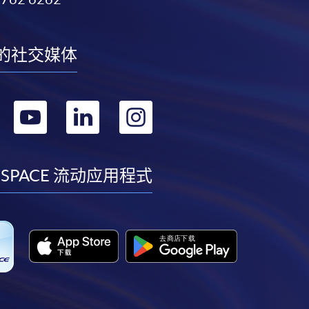
的社交媒体
转
转
转
转
到
到
到
到
facebook
youtube
linkedin
instagram
 SPACE 流动应用程式