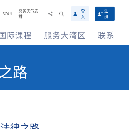
恶劣天气安
登
注
分
打
SOUL
排
册
入
享
开
至
搜
寻
国际课程
服务大湾区
联系
介
面
律之路
開法律之路