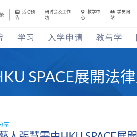
活动预
研讨会及工作
教学中
学员网
繁
告
坊
心
站
院
学习
入学申请
教与学
KU SPACE展開法
分享
藝人張慧雯由HKU SPACE展