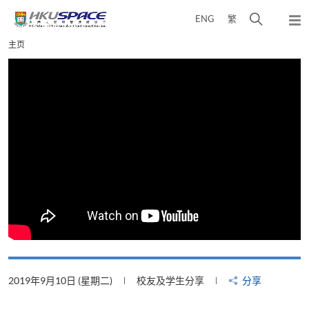
Skip
打
ENG
繁
to
弹
main
开
出
Main
主页
content
搜
主
content
菜
寻
start
单
介
面
2019年9月10日 (星期二)
校友及学生分享
分享
2