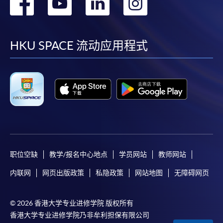
转
转
转
转
到
到
到
到
facebook
youtube
linkedin
instag
HKU SPACE 流动应用程式
职位空缺
教学/报名中心地点
学员网站
教师网站
内联网
网页出版政策
私隐政策
网站地图
无障碍网页
© 2026 香港大学专业进修学院 版权所有
香港大学专业进修学院乃非牟利担保有限公司