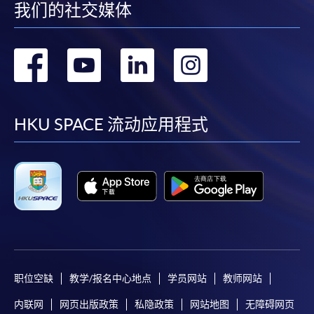
我们的社交媒体
转
转
转
转
到
到
到
到
facebook
youtube
linkedin
instag
HKU SPACE 流动应用程式
职位空缺
教学/报名中心地点
学员网站
教师网站
内联网
网页出版政策
私隐政策
网站地图
无障碍网页