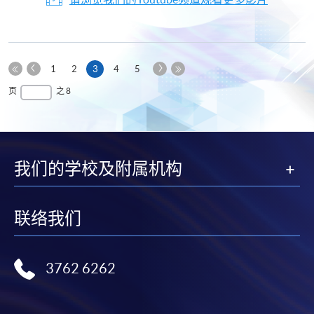
上
下
本
1
2
3
4
5
一
一
第
页
最
页
之 8
页
页
一
后
页
一
页
我们的学校及附属机构
联络我们
3762 6262