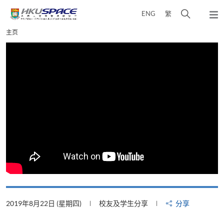
Skip
打
ENG
繁
to
弹
main
开
出
Main
主页
content
搜
主
content
菜
寻
start
单
介
面
2019年8月22日 (星期四)
校友及学生分享
分享
2