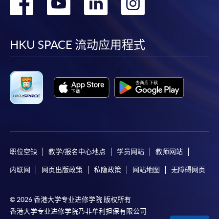
转
转
转
转
到
到
到
到
facebook
youtube
linkedin
instag
HKU SPACE 流动应用程式
职位空缺
教学/报名中心地点
学员网站
教师网站
内联网
网页出版政策
私隐政策
网站地图
无障碍网页
© 2026 香港大学专业进修学院 版权所有
香港大学专业进修学院乃非牟利担保有限公司