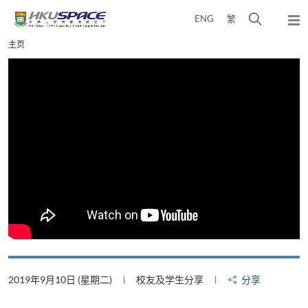
Skip
打
ENG
繁
to
弹
main
开
出
Main
主页
content
搜
主
content
菜
寻
start
单
介
面
2019年9月10日 (星期二)
校友及学生分享
分享
2