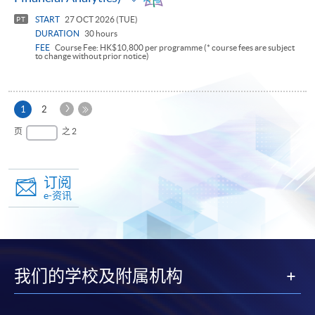
panel
START
27 OCT 2026 (TUE)
PT
DURATION
30 hours
FEE
Course Fee: HK$10,800 per programme (* course fees are subject
to change without prior notice)
下
本
1
2
一
页
最
页
之 2
页
后
一
页
订阅
e-资讯
我们的学校及附属机构