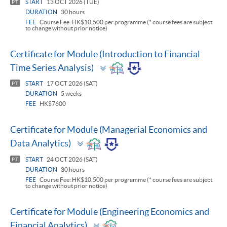
START
13 OCT 2026 (TUE)
PT
DURATION
30 hours
FEE
Course Fee: HK$10,500 per programme (* course fees are subject
to change without prior notice)
Certificate for Module (Introduction to Financial
Toggle
Time Series Analysis)
panel
START
17 OCT 2026 (SAT)
PT
DURATION
5 weeks
FEE
HK$7600
Certificate for Module (Managerial Economics and
Toggle
Data Analytics)
panel
START
24 OCT 2026 (SAT)
PT
DURATION
30 hours
FEE
Course Fee: HK$10,500 per programme (* course fees are subject
to change without prior notice)
Certificate for Module (Engineering Economics and
Toggle
Financial Analytics)