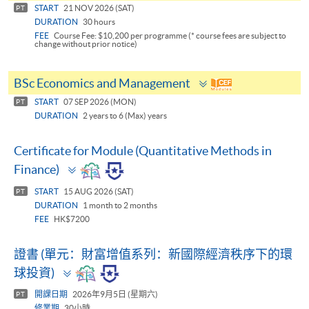
START
21 NOV 2026 (SAT)
PT
DURATION
30 hours
FEE
Course Fee: $10,200 per programme (* course fees are subject to
change without prior notice)
Toggle
BSc Economics and Management
panel
START
07 SEP 2026 (MON)
PT
DURATION
2 years to 6 (Max) years
Certificate for Module (Quantitative Methods in
Toggle
Finance)
panel
START
15 AUG 2026 (SAT)
PT
DURATION
1 month to 2 months
FEE
HK$7200
證書 (單元：財富增值系列：新國際經濟秩序下的環
Toggle
球投資)
panel
開課日期
2026年9月5日 (星期六)
PT
修業期
30小時