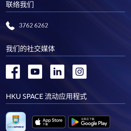
联络我们
3762 6262
我们的社交媒体
转
转
转
转
到
到
到
到
facebook
youtube
linkedin
instag
HKU SPACE 流动应用程式