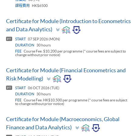
課程費用
HK$6500
Certificate for Module (Introduction to Econometrics
Toggle
and Data Analytics)
panel
START
07 SEP 2026 (MON)
PT
DURATION
30 hours
FEE
Course Fee: $10,200 per programme (* course fees are subject to
change without prior notice)
Certificate for Module (Financial Econometrics and
Toggle
Risk Modelling)
panel
START
06 OCT 2026 (TUE)
PT
DURATION
30 hours
FEE
Course Fee: HK$10,500 per programme (* course fees are subject
to change without prior notice)
Certificate for Module (Macroeconomics, Global
Toggle
Finance and Data Analytics)
panel