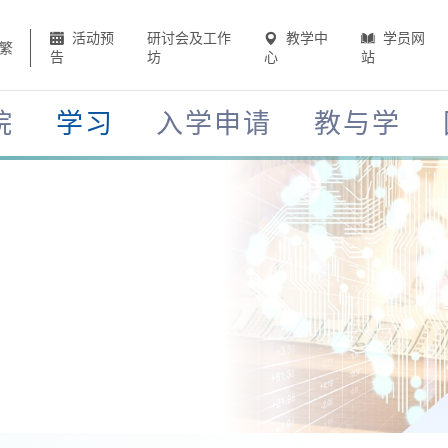
活动预
研讨会及工作
教学中
学员网
繁
告
坊
心
站
院
学习
入学申请
教与学