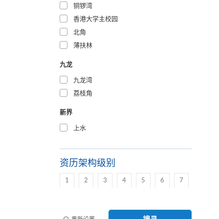
铜锣湾
香港大学主校园
北角
薄扶林
九龙
九龙湾
荔枝角
新界
上水
资历架构级别
1
2
3
4
5
6
7