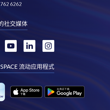
3762 6262
的社交媒体
转
转
转
转
到
到
到
到
facebook
youtube
linkedin
instagram
 SPACE 流动应用程式