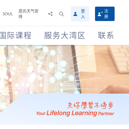
恶劣天气安
登
注
分
打
SOUL
排
册
入
享
开
至
搜
寻
国际课程
服务大湾区
联系
介
面