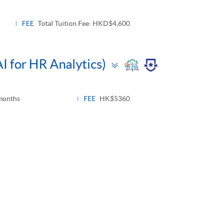
FEE
Total Tuition Fee: HKD$4,600
Toggle
I for HR Analytics)
panel
months
FEE
HK$5360