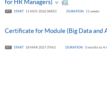
Toggle
for HR Managers)
panel
START
11 NOV 2026 (WED)
DURATION
11 weeks
PT
Certificate for Module (Big Data and A
START
18 MAR 2027 (THU)
DURATION
3 months to 4 
PT