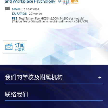
and Workplace Psychology
panel
START
To be advised
PT
DURATION
20 months
FEE
Total Tuition Fee: HKD$42,000 ($4,200 per module)
[Tuition Fee by 5 installments; each installment: HKD$8,400]
订阅
e-资讯
我们的学校及附属机构
联络我们