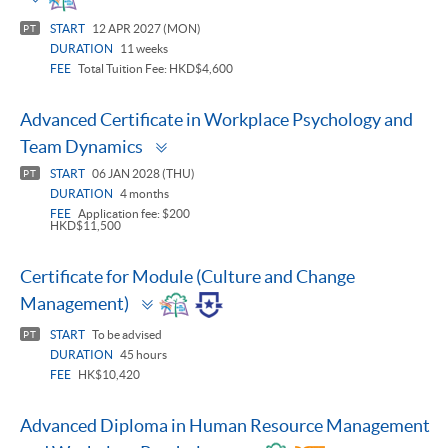
panel
START
12 APR 2027 (MON)
PT
DURATION
11 weeks
FEE
Total Tuition Fee: HKD$4,600
Advanced Certificate in Workplace Psychology and
Toggle
Team Dynamics
panel
START
06 JAN 2028 (THU)
PT
DURATION
4 months
FEE
Application fee: $200
HKD$11,500
Certificate for Module (Culture and Change
Toggle
Management)
panel
START
To be advised
PT
DURATION
45 hours
FEE
HK$10,420
Advanced Diploma in Human Resource Management
Toggle