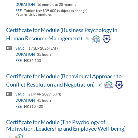
DURATION
16 months to 28 months
FEE
Tuition fee: $39,600 (subject to change)
Payment is by modules
Certificate for Module (Business Psychology in
Toggle
Human Resource Management)
panel
START
19 SEP 2026 (SAT)
PT
DURATION
35 hours
FEE
HK$6,100
Certificate for Module (Behavioural Approach to
Toggle
Conflict Resolution and Negotiation)
panel
START
21 MAR 2027 (SUN)
PT
DURATION
45 hours
FEE
HK$10,420
Certificate for Module (The Psychology of
Motivation, Leadership and Employee Well-being)
Toggle