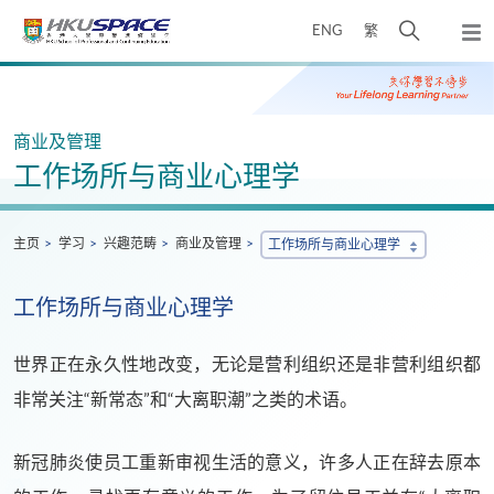
Skip
打
ENG
繁
to
弹
main
开
出
Main
content
搜
主
content
菜
寻
start
单
介
商业及管理
面
工作场所与商业心理学
主页
学习
兴趣范畴
商业及管理
工作场所与商业心理学
工作场所与商业心理学
世界正在永久性地改变，无论是营利组织还是非营利组织都
非常关注“新常态”和“大离职潮”之类的术语。
新冠肺炎使员工重新审视生活的意义，许多人正在辞去原本