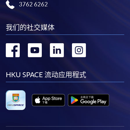
3762 6262
我们的社交媒体
转
转
转
转
到
到
到
到
facebook
youtube
linkedin
instag
HKU SPACE 流动应用程式