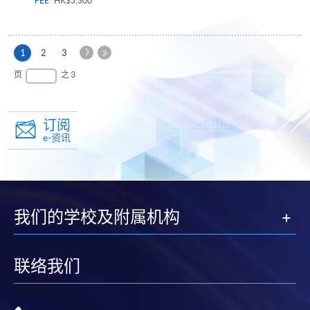
FEE
HK$5,300
下
本
1
2
3
一
页
最
页
之 3
页
后
一
页
订阅
e-资讯
我们的学校及附属机构
联络我们