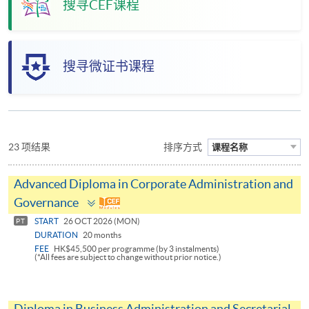
搜寻CEF课程
搜寻微证书课程
23 项结果
排序方式
课程名称
Advanced Diploma in Corporate Administration and
Toggle
Governance
panel
START
26 OCT 2026 (MON)
PT
DURATION
20 months
FEE
HK$45,500 per programme (by 3 instalments)
(*All fees are subject to change without prior notice.)
Diploma in Business Administration and Secretarial