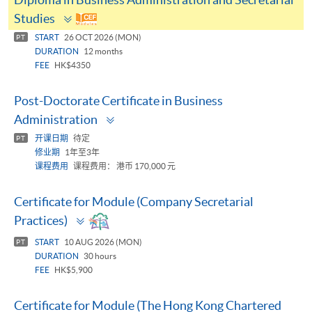
Toggle
Studies
panel
START
26 OCT 2026 (MON)
PT
DURATION
12 months
FEE
HK$4350
Post-Doctorate Certificate in Business
Toggle
Administration
panel
开课日期
待定
PT
修业期
1年至3年
课程费用
课程费用： 港币 170,000 元
Certificate for Module (Company Secretarial
Toggle
Practices)
panel
START
10 AUG 2026 (MON)
PT
DURATION
30 hours
FEE
HK$5,900
Certificate for Module (The Hong Kong Chartered