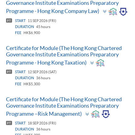
Governance Institute Examinations Preparatory
Toggle
Programme - Hong Kong Company Law)
panel
START
11 SEP 2026 (FRI)
PT
DURATION
45 hours
FEE
HK$6,900
Certificate for Module (The Hong Kong Chartered
Governance Institute Examinations Preparatory
Toggle
Programme - Hong Kong Taxation)
panel
START
12 SEP 2026 (SAT)
PT
DURATION
36 hours
FEE
HK$5,300
Certificate for Module (The Hong Kong Chartered
Governance Institute Examinations Preparatory
Toggle
Programme –Risk Management)
panel
START
18 SEP 2026 (FRI)
PT
DURATION
36 hours