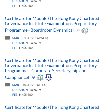
DURATION
36 hours
FEE
HK$5,300
Certificate for Module (The Hong Kong Chartered
Governance Institute Examinations Preparatory
Toggle
Programme - Boardroom Dynamics)
panel
START
09 SEP 2026 (WED)
PT
DURATION
36 hours
FEE
HK$5,300
Certificate for Module (The Hong Kong Chartered
Governance Institute Examinations Preparatory
Programme – Corporate Secretaryship and
Toggle
Compliance)
panel
START
10 SEP 2026 (THU)
PT
DURATION
36 hours
FEE
HK$5,300
Certificate for Module (The Hong Kong Chartered