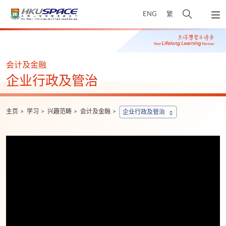
Skip
打
ENG
繁
to
弹
main
开
出
Main
content
搜
主
content
菜
寻
start
单
介
会计及金融
面
企业行政及管治
主页
学习
兴趣范畴
会计及金融
企业行政及管治