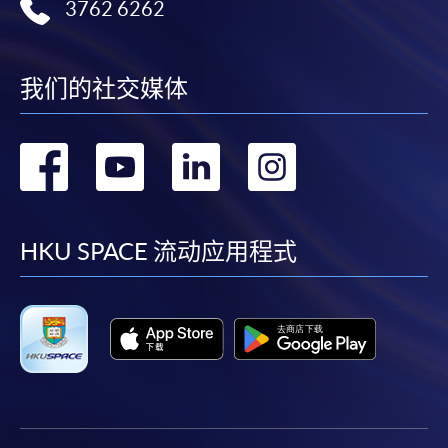
3762 6262
我们的社交媒体
转
转
转
转
到
到
到
到
facebook
youtube
linkedin
instag
HKU SPACE 流动应用程式