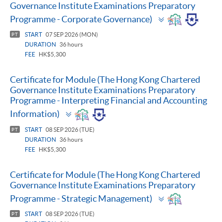
Governance Institute Examinations Preparatory
Toggle
Programme - Corporate Governance)
panel
START
07 SEP 2026 (MON)
PT
DURATION
36 hours
FEE
HK$5,300
Certificate for Module (The Hong Kong Chartered
Governance Institute Examinations Preparatory
Programme - Interpreting Financial and Accounting
Toggle
Information)
panel
START
08 SEP 2026 (TUE)
PT
DURATION
36 hours
FEE
HK$5,300
Certificate for Module (The Hong Kong Chartered
Governance Institute Examinations Preparatory
Toggle
Programme - Strategic Management)
panel
START
08 SEP 2026 (TUE)
PT