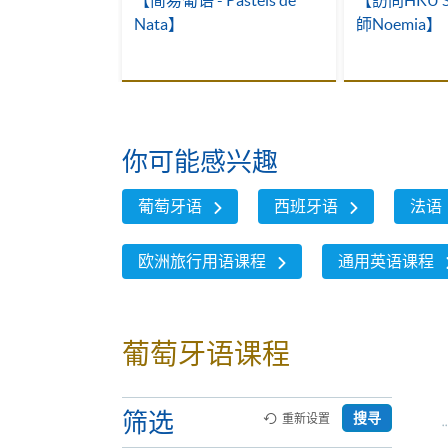
享
【简易葡语 - Pastéis de
【訪問HKU 
Nata】
師Noemia】
你可能感兴趣
葡萄牙语
西班牙语
法语
欧洲旅行用语课程
通用英语课程
葡萄牙语课程
筛选
搜寻
重新设置