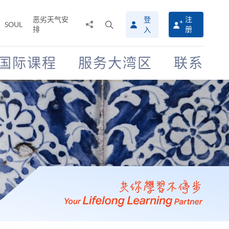
恶劣天气安
登
注
分
打
SOUL
排
册
入
享
开
至
搜
寻
国际课程
服务大湾区
联系
介
面