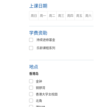
上课日期
周日
周一
周二
周三
周四
周五
周六
学费资助
持续进修基金
乐龄课程系列
地点
香港岛
金钟
铜锣湾
香港大学主校园
北角