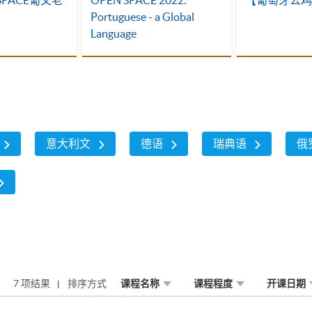
SPACE葡文老
OPEN SPACE 2022:
【葡萄牙公鸡
Portuguese - a Global
Language
意大利文
德语
瑞典语
俄
7 项结果
排序方式
课程名称
课程程度
开课日期