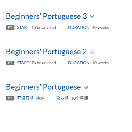
Toggle
Beginners' Portuguese 3
panel
START
To be advised
DURATION
10 weeks
PT
Toggle
Beginners' Portuguese 2
panel
START
To be advised
DURATION
10 weeks
PT
Toggle
Beginners' Portuguese
panel
开课日期
待定
修业期
10个星期
PT