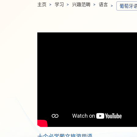
主页
学习
兴趣范畴
语言
葡萄牙
十个必学葡文旅游用语