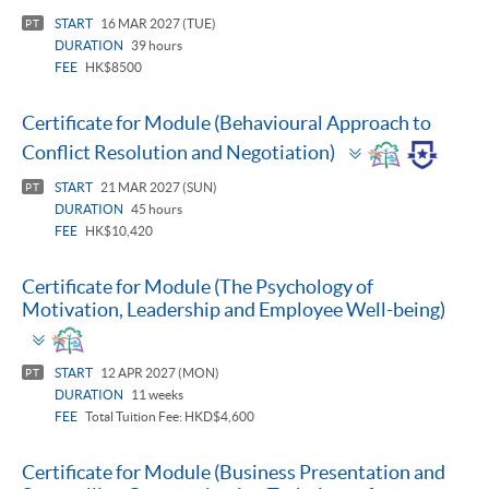
START
16 MAR 2027 (TUE)
PT
DURATION
39 hours
FEE
HK$8500
Certificate for Module (Behavioural Approach to
Toggle
Conflict Resolution and Negotiation)
panel
START
21 MAR 2027 (SUN)
PT
DURATION
45 hours
FEE
HK$10,420
Certificate for Module (The Psychology of
Motivation, Leadership and Employee Well-being)
Toggle
panel
START
12 APR 2027 (MON)
PT
DURATION
11 weeks
FEE
Total Tuition Fee: HKD$4,600
Certificate for Module (Business Presentation and