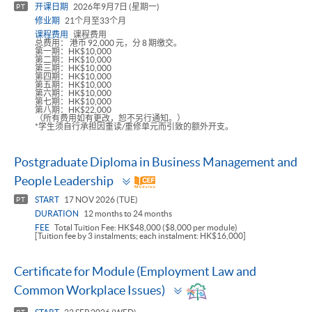
开课日期
2026年9月7日 (星期一)
PT
修业期
21个月至33个月
课程费用
课程费用
总费用： 港币 92,000 元，分 8 期缴交。
第一期：HK$10,000
第二期：HK$10,000
第三期：HK$10,000
第四期：HK$10,000
第五期：HK$10,000
第六期：HK$10,000
第七期：HK$10,000
第八期：HK$22,000
（所有费用如有更改，恕不另行通知。）
*学生须自行承担因重读/重修单元而引致的额外开支。
Postgraduate Diploma in Business Management and
Toggle
People Leadership
panel
START
17 NOV 2026 (TUE)
PT
DURATION
12 months to 24 months
FEE
Total Tuition Fee: HK$48,000 ($8,000 per module)
[Tuition fee by 3 instalments; each instalment: HK$16,000]
Certificate for Module (Employment Law and
Toggle
Common Workplace Issues)
panel