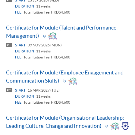
START
23 SEP 2026 (WED)
PT
DURATION
11 weeks
FEE
Total Tuition Fee: HKD$4,600
Certificate for Module (Talent and Performance
Toggle
Management)
panel
START
09 NOV 2026 (MON)
PT
DURATION
11 weeks
FEE
Total Tuition Fee: HKD$4,600
Certificate for Module (Employee Engagement and
Toggle
Communication Skills)
panel
START
16 MAR 2027 (TUE)
PT
DURATION
11 weeks
FEE
Total Tuition Fee: HKD$4,600
Certificate for Module (Organisational Leadership:
Toggle
Leading Culture, Change and Innovation)
panel