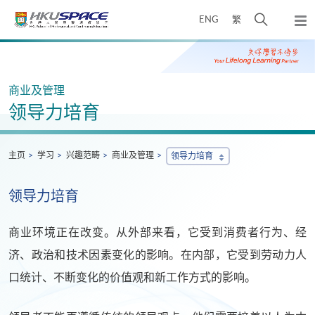
Skip
打
ENG
繁
to
弹
main
开
出
Main
content
搜
主
content
菜
寻
start
单
介
商业及管理
面
领导力培育
主页
学习
兴趣范畴
商业及管理
领导力培育
领导力培育
商业环境正在改变。从外部来看，它受到消费者行为、经
济、政治和技术因素变化的影响。在内部，它受到劳动力人
口统计、不断变化的价值观和新工作方式的影响。