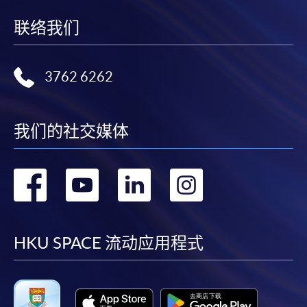
联络我们
3762 6262
我们的社交媒体
转
转
转
转
到
到
到
到
facebook
youtube
linkedin
instag
HKU SPACE 流动应用程式