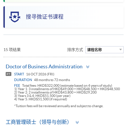
搜寻微证书课程
15 项结果
排序方式
课程名称
Toggle
Doctor of Business Administration
panel
START
16 OCT 2026 (FRI)
PT
DURATION
48 months to 72 months
FEE
Total fees: HKD$322,000 (estimate based on 4 years of study)
1) Year 1: 3 installments of HKD$49,000 + HKD$48,500 + HKD$48,500
2) Year 2: 2 installments of HKD$43,800 + HKD$29,200
3) Years 3 & 4: HKD$51,500 (per year)
4) Year 5: HKD$51,500 (if required)
*Tuition fees will be reviewed annually and subject to change.
Toggle
工商管理硕士（领导与创新）
panel