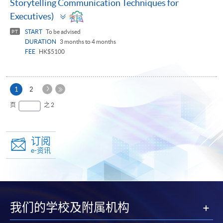
Storytelling Communication Techniques for
Toggle
Executives)
panel
START
To be advised
PT
DURATION
3 months to 4 months
FEE
HK$5100
下
本
1
2
一
页
最
页
之 2
页
后
一
页
订阅
e-资讯
我们的学校及附属机构