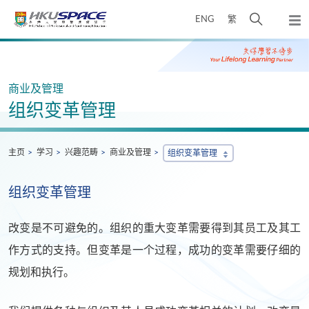
Skip
打
ENG
繁
to
弹
main
开
出
Main
content
搜
主
content
菜
寻
start
单
介
商业及管理
面
组织变革管理
主页
学习
兴趣范畴
商业及管理
组织变革管理
组织变革管理
改变是不可避免的。组织的重大变革需要得到其员工及其工
作方式的支持。但变革是一个过程，成功的变革需要仔细的
规划和执行。