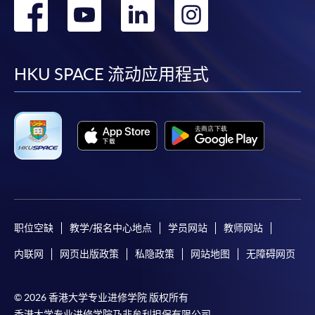
转
转
转
转
到
到
到
到
facebook
youtube
linkedin
instag
HKU SPACE 流动应用程式
职位空缺
教学/报名中心地点
学员网站
教师网站
内联网
网页出版政策
私隐政策
网站地图
无障碍网页
© 2026 香港大学专业进修学院 版权所有
香港大学专业进修学院乃非牟利担保有限公司