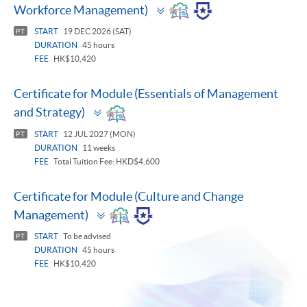
Toggle
Workforce Management)
panel
START
19 DEC 2026 (SAT)
PT
DURATION
45 hours
FEE
HK$10,420
Certificate for Module (Essentials of Management
Toggle
and Strategy)
panel
START
12 JUL 2027 (MON)
PT
DURATION
11 weeks
FEE
Total Tuition Fee: HKD$4,600
Certificate for Module (Culture and Change
Toggle
Management)
panel
START
To be advised
PT
DURATION
45 hours
FEE
HK$10,420