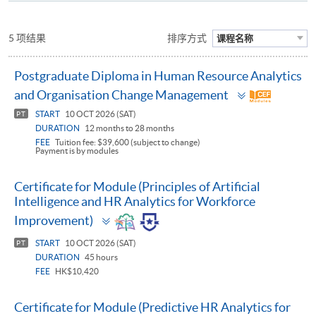
5 项结果
排序方式
课程名称
Postgraduate Diploma in Human Resource Analytics
Toggle
and Organisation Change Management
panel
START
10 OCT 2026 (SAT)
PT
DURATION
12 months to 28 months
FEE
Tuition fee: $39,600 (subject to change)
Payment is by modules
Certificate for Module (Principles of Artificial
Intelligence and HR Analytics for Workforce
Toggle
Improvement)
panel
START
10 OCT 2026 (SAT)
PT
DURATION
45 hours
FEE
HK$10,420
Certificate for Module (Predictive HR Analytics for