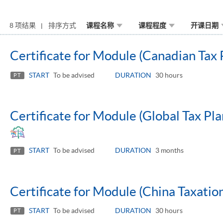
8 项结果
排序方式
课程名称
课程程度
开课日期
Certificate for Module (Canadian Tax 
START
To be advised
DURATION
30 hours
PT
Certificate for Module (Global Tax Pla
START
To be advised
DURATION
3 months
PT
Certificate for Module (China Taxatio
START
To be advised
DURATION
30 hours
PT