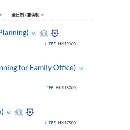
全日制 / 兼读制
Toggle
Planning)
panel
FEE
HK$9000
Toggle
nning for Family Office)
panel
FEE
HK$18000
Toggle
n)
panel
FEE
HK$7500