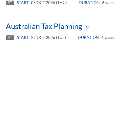
START
08 OCT 2026 (THU)
DURATION
6 weeks
PT
Toggle
Australian Tax Planning
panel
START
27 OCT 2026 (TUE)
DURATION
6 weeks
PT