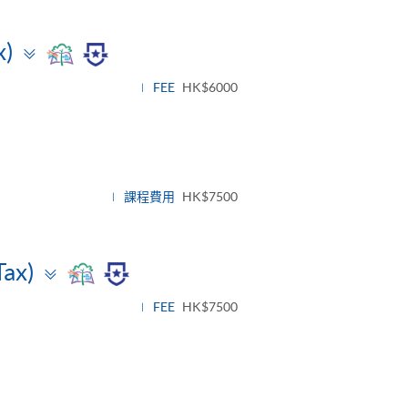
Toggle
x)
panel
FEE
HK$6000
課程費用
HK$7500
Toggle
Tax)
panel
FEE
HK$7500