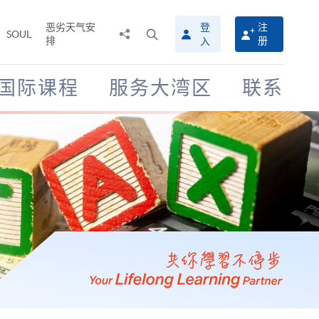
恶劣天气安
登
注
分
打
SOUL
排
册
入
享
开
至
搜
寻
国际课程
服务大湾区
联系
介
面