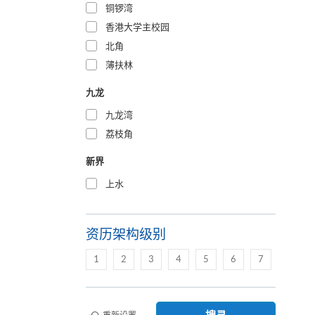
铜锣湾
香港大学主校园
北角
薄扶林
九龙
九龙湾
荔枝角
新界
上水
资历架构级别
1
2
3
4
5
6
7