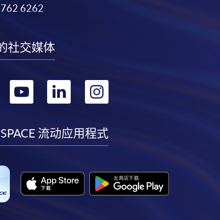
3762 6262
的社交媒体
转
转
转
转
到
到
到
到
facebook
youtube
linkedin
instagram
 SPACE 流动应用程式