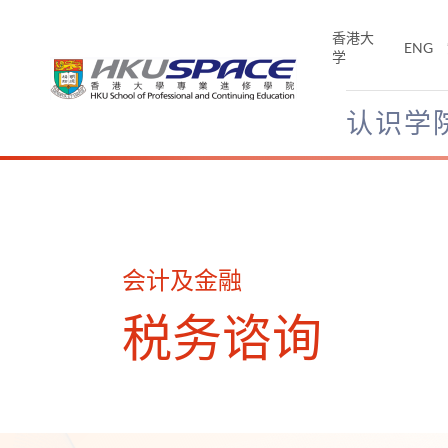
Skip
to
香港大
ENG
main
学
content
认识学
Main
content
start
会计及金融
税务谘询