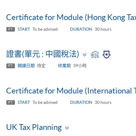
Certificate for Module (Hong Kong Ta
START
To be advised
DURATION
30 hours
PT
Toggle
證書(單元 : 中國稅法)
panel
開課日期
待定
修業期
39小時
PT
Certificate for Module (International 
START
To be advised
DURATION
30 hours
PT
Toggle
UK Tax Planning
panel