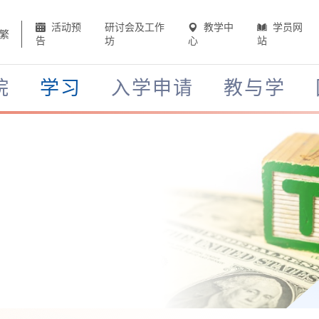
活动预
研讨会及工作
教学中
学员网
繁
告
坊
心
站
院
学习
入学申请
教与学