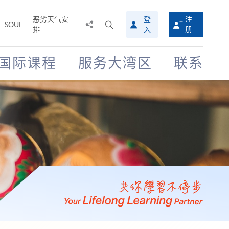
恶劣天气安
登
注
分
打
SOUL
排
册
入
享
开
至
搜
寻
国际课程
服务大湾区
联系
介
面