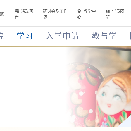
活动预
研讨会及工作
教学中
学员网
繁
告
坊
心
站
院
学习
入学申请
教与学