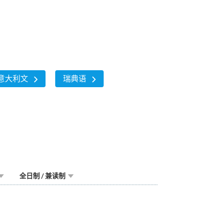
意大利文
瑞典语
全日制 / 兼读制