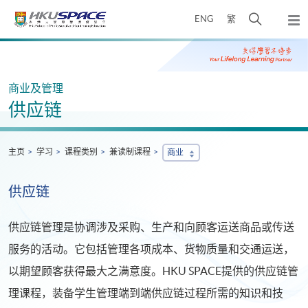
Skip
打
ENG
繁
to
弹
main
开
出
Main
content
搜
主
content
菜
寻
start
单
介
商业及管理
面
供应链
主页
学习
课程类别
兼读制课程
商业
供应链
供应链管理是协调涉及采购、生产和向顾客运送商品或传送
服务的活动。它包括管理各项成本、货物质量和交通运送，
以期望顾客获得最大之满意度。HKU SPACE提供的供应链管
理课程，装备学生管理端到端供应链过程所需的知识和技