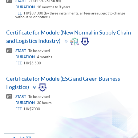
START
21 SEP 2026 (MON)
PT
DURATION
18 months to 3 years
FEE
HK$39,000 (by three installments; all fees are subject to change
without prior notice.)
Certificate for Module (New Normal in Supply Chain
Toggle
and Logistics Industry)
panel
START
To be advised
PT
DURATION
4 months
FEE
HK$5,500
Certificate for Module (ESG and Green Business
Toggle
Logistics)
panel
START
To be advised
PT
DURATION
30 hours
FEE
HK$7000