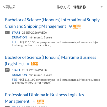
5 项结果
排序方式
课程名称
Bachelor of Science (Honours) International Supply
Toggle
Chain and Shipping Management
panel
START
23 SEP 2026 (WED)
PT
DURATION
minimum 1.5 years
FEE
HK$116,160 per programme (in 3 instalments, all fees are subject
to change without prior notice.)
Bachelor of Science (Honours) Maritime Business
Toggle
(Logistics)
panel
START
23 SEP 2026 (WED)
PT
DURATION
minimum 1.5 years
FEE
HK$116,160 per programme (in 3 instalments, all fees are subject
to change without prior notice.)
Professional Diploma in Business Logistics
Toggle
Management
panel