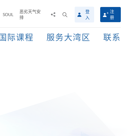
恶劣天气安
登
注
分
打
SOUL
排
册
入
享
开
至
搜
寻
国际课程
服务大湾区
联系
介
面