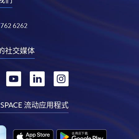
3762 6262
的社交媒体
转
转
转
转
到
到
到
到
facebook
youtube
linkedin
instagram
 SPACE 流动应用程式