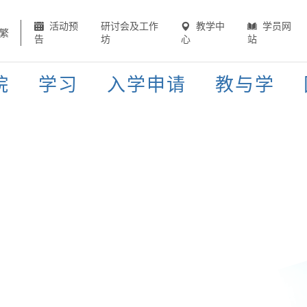
活动预
研讨会及工作
教学中
学员网
繁
告
坊
心
站
院
学习
入学申请
教与学