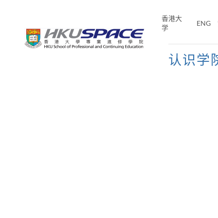
Skip
to
香港大
ENG
main
学
content
认识学
Main
content
start