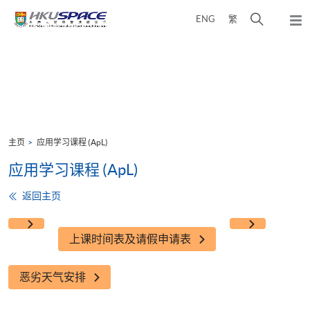
Skip
打
ENG
繁
to
弹
main
开
出
Main
content
搜
主
content
菜
寻
start
单
介
面
主页
应用学习课程 (ApL)
应用学习课程 (ApL)
返回主页
上课时间表及请假申请表
恶劣天气安排