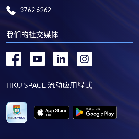
3762 6262
我们的社交媒体
转
转
转
转
到
到
到
到
facebook
youtube
linkedin
instag
HKU SPACE 流动应用程式