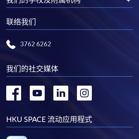
联络我们
3762 6262
我们的社交媒体
转
转
转
转
到
到
到
到
facebook
youtube
linkedin
instag
HKU SPACE 流动应用程式