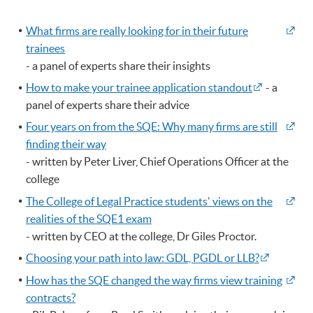
What firms are really looking for in their future
trainees
- a panel of experts share their insights
How to make your trainee application standout
- a
panel of experts share their advice
Four years on from the SQE: Why many firms are still
finding their way
- written by Peter Liver, Chief Operations Officer at the
college
The College of Legal Practice students' views on the
realities of the SQE1 exam
- written by CEO at the college, Dr Giles Proctor.
Choosing your path into law: GDL, PGDL or LLB?
How has the SQE changed the way firms view training
contracts?