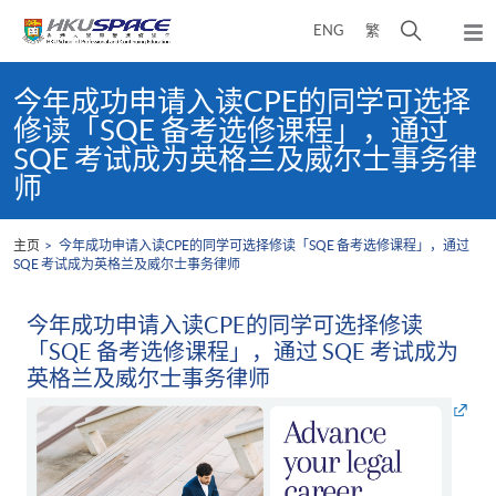
Skip
打
ENG
繁
to
弹
main
开
出
Main
content
搜
主
content
今年成功申请入读CPE的同学可选择
菜
寻
start
修读「SQE 备考选修课程」，通过
单
介
SQE 考试成为英格兰及威尔士事务律
面
师
主页
今年成功申请入读CPE的同学可选择修读「SQE 备考选修课程」，通过
SQE 考试成为英格兰及威尔士事务律师
今年成功申请入读CPE的同学可选择修读
「SQE 备考选修课程」，通过 SQE 考试成为
英格兰及威尔士事务律师