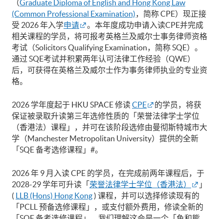
（
Graduate Diploma of English and Hong Kong Law
(Common Professional Examination)
，简称 CPE）现正接
受 2026 年入学
申请
。本年度成功申请入读CPE并完成
相关课程的学员，将可报考英格兰及威尔士事务律师资格
考试（Solicitors Qualifying Examination，简称 SQE）。
通过 SQE考试并积累两年认可法律工作经验（QWE）
后，可获得在英格兰及威尔士作为事务律师执业的专业资
格。
2026 学年度起于 HKU SPACE 修读
CPE
的学员，将获
保证被录取升读第三年选修性质的「荣誉法律学士学位
（香港法）课程」，并可在该阶段选修由曼彻斯特城市大
学（Manchester Metropolitan University）提供的全新
「SQE 备考选修课程」#。
2026 年 9 月入读 CPE 的学员，在完成前两年课程后，于
2028-29 学年可升读「
荣誉法律学士学位（香港法）
」
(
LLB (Hons) Hong Kong
) 课程，并可以选择修读现有的
「PCLL 预备选修课程」，或支付额外费用，修读全新的
「SQE 备考选修课程」。我们理解这会是一个「鱼和熊