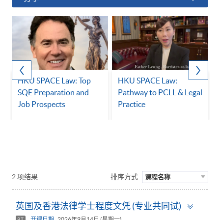
y
HKU SPACE Law: Top
HKU SPACE Law:
SQE Preparation and
Pathway to PCLL & Legal
Job Prospects
Practice
2 项结果
排序方式
课程名称
Toggl
英国及香港法律学士程度文凭 (专业共同试)
panel
开课日期
2026年9月14日 (星期一)
PT