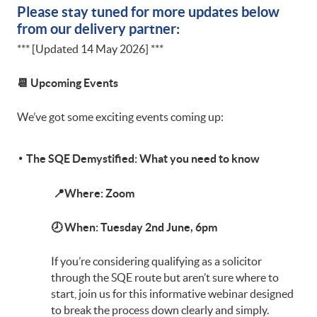
Please stay tuned for more updates below
from our delivery partner:
*** [Updated 14 May 2026] ***
📆
Upcoming Events
We’ve got some exciting events coming up:
The SQE Demystified: What you need to know
📍
Wh
ere: Zoom
🕗
When: Tuesday 2nd June, 6pm
If you’re considering qualifying as a solicitor
through the SQE route but aren’t sure where to
start, join us for this informative webinar designed
to break the process down clearly and simply.