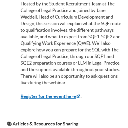
Hosted by the Student Recruitment Team at The
College of Legal Practice and joined by Jane
Waddell, Head of Curriculum Development and
Design, this session will explain what the SQE route
to qualification involves, the different pathways
available, and what to expect from SQE1, SQE2 and
Qualifying Work Experience (QWE). We’ll also
explore how you can prepare for the SQE with The
College of Legal Practice, through our SQE1 and
SQE2 preparation courses or LLM in Legal Practice,
and the support available throughout your studies.
There will also be an opportunity to ask questions
live during the webinar.
Register for the event here
.
📚
Articles & Resources for Sharing