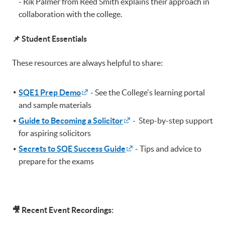
- Rik Palmer from Reed Smith explains their approach in
collaboration with the college.
📌
Student Essentials
These resources are always helpful to share:
SQE1 Prep Demo
- See the College's learning portal
and sample materials
Guide to Becoming a Solicitor
- Step-by-step support
for aspiring solicitors
Secrets to SQE Success Guide
- Tips and advice to
prepare for the exams
🎥
Recent Event Recordings: