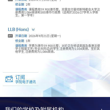
修业期
2年
课程费用
课程费用59,900港币整，另需支付曼彻斯特都会大学注
册费用1,084英镑和300港币行政费（适用於2026/27学年入学新
生，第一学年）
Toggle
LLB (Hons)
panel
开课日期
2026年9月21日 (星期一)
PT
修业期
1年
课程费用
学费为港币59,900元整；对於正在修读英国及香港法律
学士程度文凭 (专业共同试)的学生,注册费用为1,034英镑。至於其
他学生, 注册费用为1,084英镑。
订阅
学院电子通讯
我们的学校及附属机构