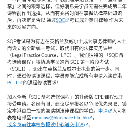
掌」之间的艰难选择，但好消息是学员无需在完成第二年
课程前作出选择，从而有充裕时间在掌握法律基础知识
后，再决定是否以 通过
SQE
考试成为英国律师 作为未
来的发展方向。
SQE考试是为有志在英格兰及威尔士成为事务律师的人士
而设立的全新统一考试，取代旧有的法律实务课程
（Legal Practice Course，LPC）。我们独特的 「SQE 备
考选修课程」将协助学员准备 SQE 第一阶段考试
（SQE1），迈出在英格兰及威尔士执业的第一步。同
时，通过修读该课程，学员亦能完成所有申请入读香港
PCLL
的课程修读要求！
加入全新「SQE 备考选修课程」的升级版 CPE 课程现正
接受申请。名额有限，建议尽早报名以争取优先录取，锁
定本港首屈一指的兼读制法律课程的学位。
申请
人可将
表格电邮至
mmulaw@hkuspace.hku.hk
，
或亲身前往本校各报读中心递交申请
。