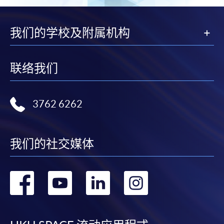
我们的学校及附属机构
联络我们
3762 6262
我们的社交媒体
转
转
转
转
到
到
到
到