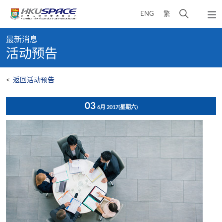
Skip
打
ENG
繁
to
弹
main
开
出
Main
content
搜
主
最新消息
content
菜
寻
活动预告
start
单
介
面
<
返回活动预告
03
6月 2017
(星期六)