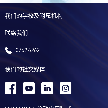
我们的学校及附属机构
联络我们
3762 6262
我们的社交媒体
转
转
转
转
到
到
到
到