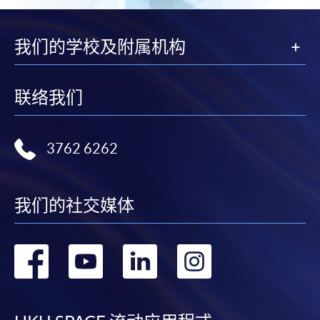
我们的学校及附属机构
联络我们
3762 6262
我们的社交媒体
转
转
转
转
到
到
到
到