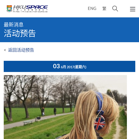
Skip
打
ENG
繁
to
弹
main
开
出
Main
content
搜
主
最新消息
content
菜
寻
活动预告
start
单
介
面
<
返回活动预告
03
6月 2017
(星期六)