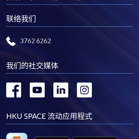
联络我们
3762 6262
我们的社交媒体
转
转
转
转
到
到
到
到
facebook
youtube
linkedin
instag
HKU SPACE 流动应用程式