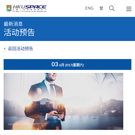
Skip
打
ENG
繁
to
弹
main
开
出
Main
content
搜
主
最新消息
content
菜
寻
活动预告
start
单
介
面
<
返回活动预告
03
6月 2017
(星期六)