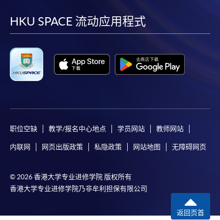
到
到
到
到
facebook
youtube
linkedin
instag
HKU SPACE 流动应用程式
职位空缺
教学/报名中心地点
学员网站
教师网站
内联网
网页出版政策
私隐政策
网站地图
无障碍网页
© 2026 香港大学专业进修学院 版权所有
香港大学专业进修学院乃非牟利担保有限公司
返回页首