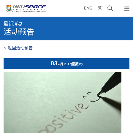
Skip
打
ENG
繁
to
弹
main
开
出
Main
content
搜
主
最新消息
content
菜
寻
活动预告
start
单
介
面
<
返回活动预告
03
6月 2017
(星期六)