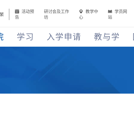
活动预
研讨会及工作
教学中
学员网
繁
告
坊
心
站
院
学习
入学申请
教与学