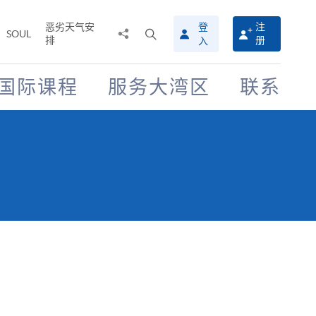
恶劣天气安
登
注
分
打
SOUL
排
册
入
享
开
至
搜
寻
国际课程
服务大湾区
联系
介
面