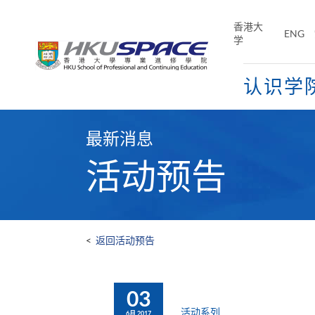
Skip
to
香港大
ENG
main
学
content
认识学
Main
content
最新消息
start
活动预告
<
返回活动预告
03
活动系列
6月 2017