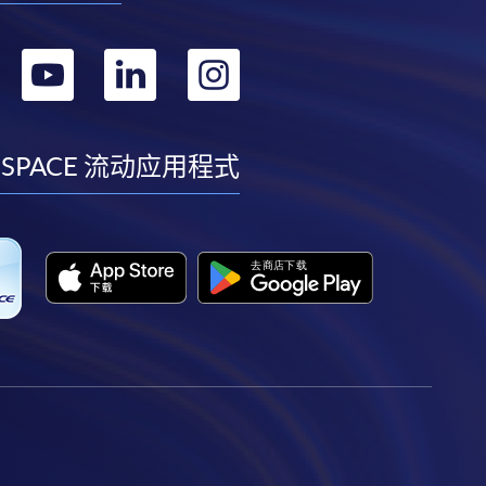
转
转
转
转
到
到
到
到
facebook
youtube
linkedin
instagram
 SPACE 流动应用程式