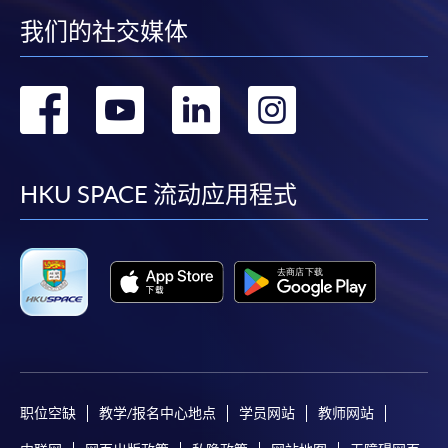
我们的社交媒体
转
转
转
转
到
到
到
到
facebook
youtube
linkedin
instag
HKU SPACE 流动应用程式
职位空缺
教学/报名中心地点
学员网站
教师网站