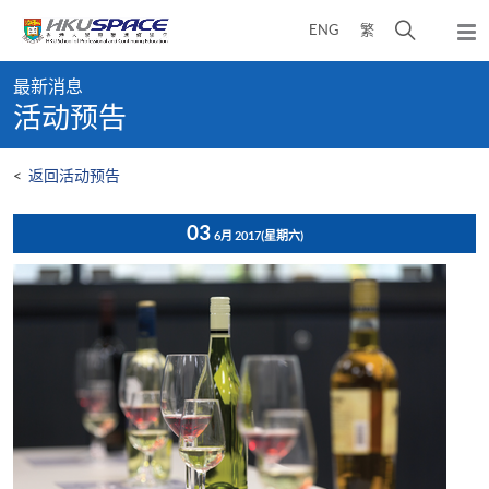
Skip
打
ENG
繁
to
弹
main
开
出
Main
content
搜
主
最新消息
content
菜
寻
活动预告
start
单
介
面
<
返回活动预告
03
6月 2017
(星期六)