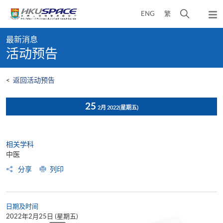
Skip
打
ENG
繁
to
弹
main
开
出
Main
content
搜
主
最新消息
content
菜
寻
活动预告
start
单
介
面
<
返回活动预告
25
2月 2022
(星期五)
相关学科
中医
分享
列印
日期及时间
2022年2月25日 (星期五)