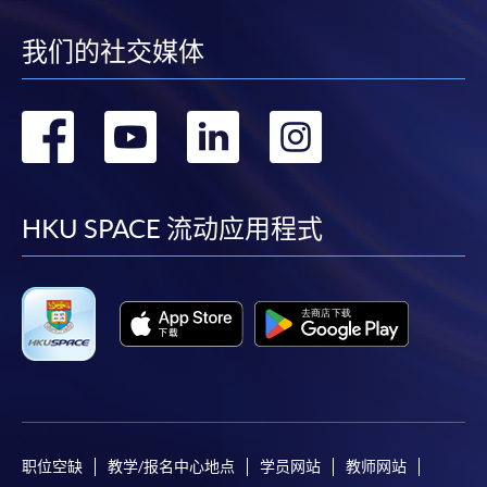
我们的社交媒体
转
转
转
转
到
到
到
到
facebook
youtube
linkedin
instag
HKU SPACE 流动应用程式
职位空缺
教学/报名中心地点
学员网站
教师网站