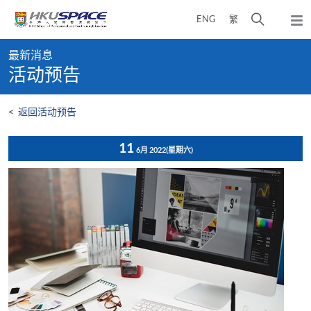
Skip
打
ENG
繁
to
弹
main
开
出
Main
content
搜
主
最新消息
content
菜
寻
活动预告
start
单
介
面
<
返回活动预告
11
6月 2022
(星期六)