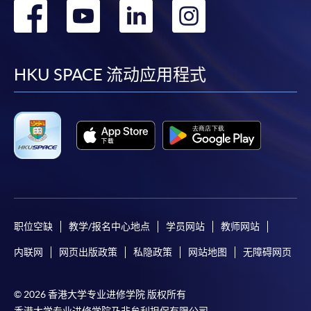
转
转
转
转
到
到
到
到
facebook
youtube
linkedin
instag
HKU SPACE 流动应用程式
职位空缺
教学/报名中心地点
学员网站
教师网站
内联网
网页出版政策
私隐政策
网站地图
无障碍网页
© 2026 香港大学专业进修学院 版权所有