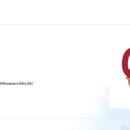
@hkuspace.hku.hk
)