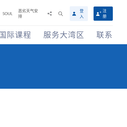
恶劣天气安
登
注
分
打
SOUL
排
册
入
享
开
至
搜
寻
国际课程
服务大湾区
联系
介
面