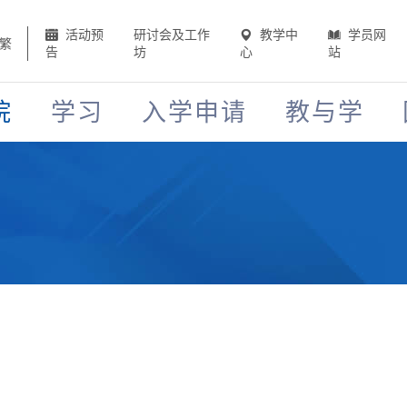
活动预
研讨会及工作
教学中
学员网
繁
告
坊
心
站
院
学习
入学申请
教与学