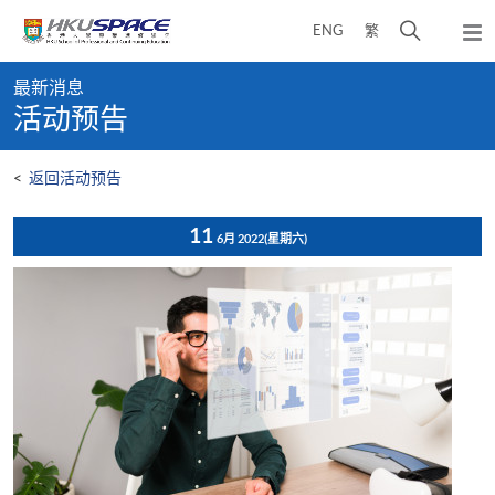
Skip
打
ENG
繁
to
弹
main
开
出
Main
content
搜
主
最新消息
content
菜
寻
活动预告
start
单
介
面
<
返回活动预告
11
6月 2022
(星期六)