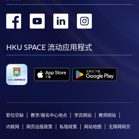
转
转
转
转
到
到
到
到
facebook
youtube
linkedin
instag
HKU SPACE 流动应用程式
职位空缺
教学/报名中心地点
学员网站
教师网站
内联网
网页出版政策
私隐政策
网站地图
无障碍网页