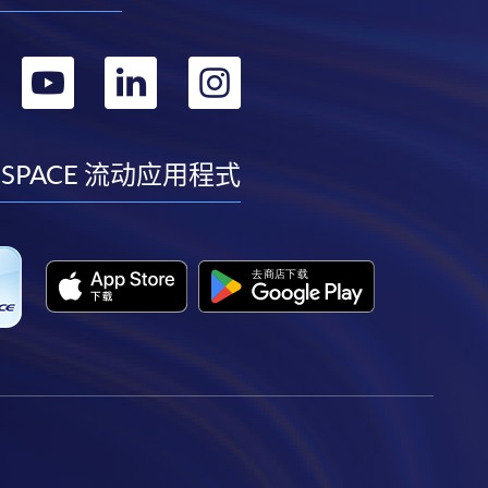
转
转
转
转
到
到
到
到
facebook
youtube
linkedin
instagram
 SPACE 流动应用程式