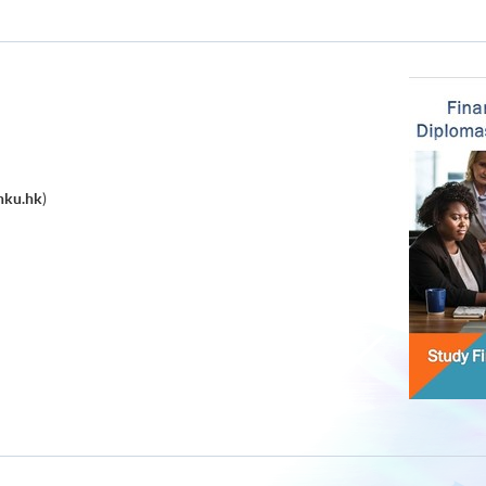
hku.hk
)