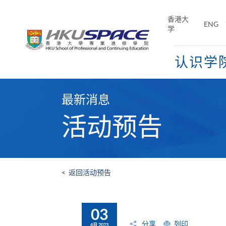
Skip
to
香港大
ENG
main
学
content
认识学
Main
content
最新消息
start
活动预告
<
返回活动预告
03
分享
列印
4月 2023