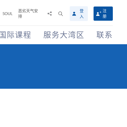
恶劣天气安
登
注
分
打
SOUL
排
册
入
享
开
至
搜
寻
国际课程
服务大湾区
联系
介
面