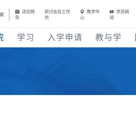
活动预
研讨会及工作
教学中
学员网
繁
告
坊
心
站
院
学习
入学申请
教与学