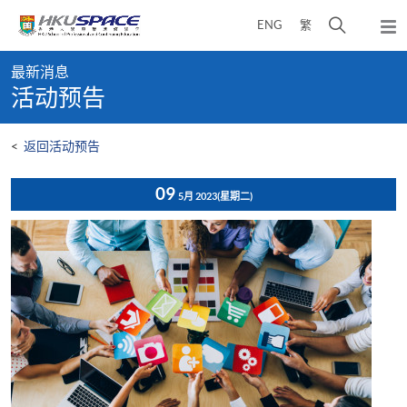
Skip
打
ENG
繁
to
弹
main
开
出
Main
content
搜
主
最新消息
content
菜
寻
活动预告
start
单
介
面
<
返回活动预告
09
5月 2023
(星期二)