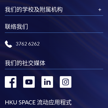
我们的学校及附属机构
联络我们
3762 6262
我们的社交媒体
转
转
转
转
到
到
到
到
facebook
youtube
linkedin
instag
HKU SPACE 流动应用程式