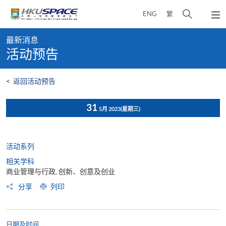
Skip
打
ENG
繁
to
弹
main
开
出
Main
content
搜
主
最新消息
content
菜
寻
活动预告
start
单
介
面
<
返回活动预告
31
5月 2023
(星期三)
活动系列
相关学科
商业管理与行政, 创新、创意及创业
分享
列印
日期及时间