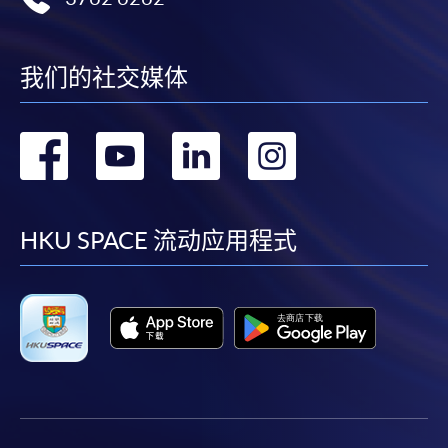
我们的社交媒体
转
转
转
转
到
到
到
到
facebook
youtube
linkedin
instag
HKU SPACE 流动应用程式