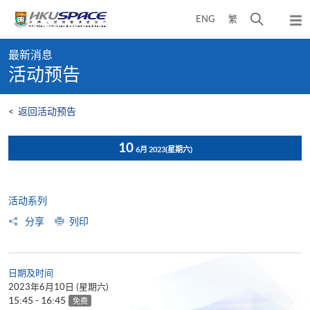
Skip
打
ENG
繁
to
弹
main
开
出
Main
content
搜
主
最新消息
content
菜
寻
活动预告
start
单
介
面
<
返回活动预告
10
6月 2023
(星期六)
活动系列
分享
列印
日期及时间
2023年6月10日 (星期六)
15:45 - 16:45
免费