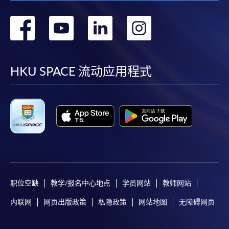
转
转
转
转
到
到
到
到
facebook
youtube
linkedin
instag
HKU SPACE 流动应用程式
职位空缺
教学/报名中心地点
学员网站
教师网站
内联网
网页出版政策
私隐政策
网站地图
无障碍网页