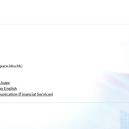
pace.hku.hk
)
 Usage
ss English
nication (Financial Services)