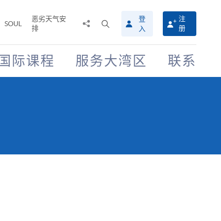
恶劣天气安
登
注
分
打
SOUL
排
册
入
享
开
至
搜
寻
国际课程
服务大湾区
联系
介
面