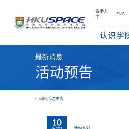
Skip
to
香港大
ENG
main
学
content
认识学
Main
content
最新消息
start
活动预告
<
返回活动预告
10
活动系列
6月 2023