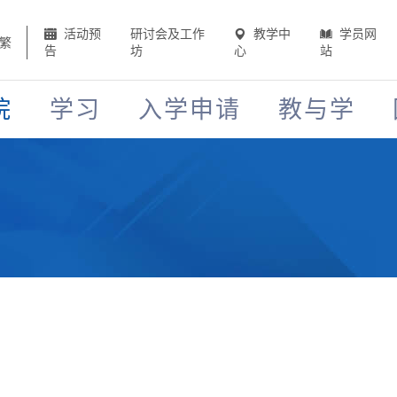
活动预
研讨会及工作
教学中
学员网
繁
告
坊
心
站
院
学习
入学申请
教与学