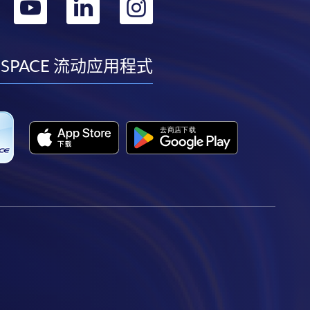
转
转
转
转
到
到
到
到
facebook
youtube
linkedin
instagram
 SPACE 流动应用程式