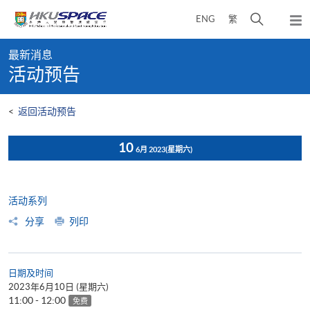
Skip
打
ENG
繁
to
弹
main
开
出
Main
content
搜
主
最新消息
content
菜
寻
活动预告
start
单
介
面
<
返回活动预告
10
6月 2023
(星期六)
活动系列
分享
列印
日期及时间
2023年6月10日 (星期六)
11:00 - 12:00
免费