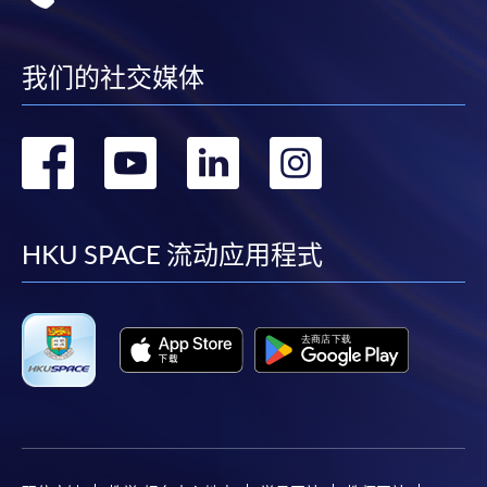
我们的社交媒体
转
转
转
转
到
到
到
到
facebook
youtube
linkedin
instag
HKU SPACE 流动应用程式