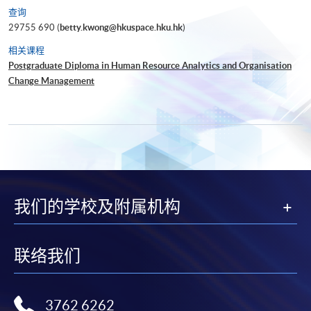
查询
29755 690 (
betty.kwong@hkuspace.hku.hk
)
相关课程
Postgraduate Diploma in Human Resource Analytics and Organisation
Change Management
我们的学校及附属机构
联络我们
3762 6262