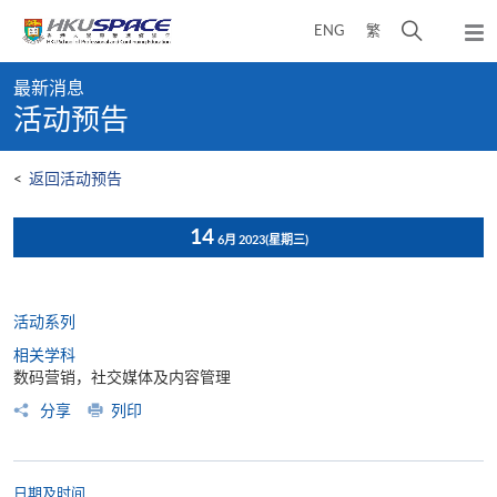
Skip
打
ENG
繁
to
弹
main
开
出
Main
content
搜
主
最新消息
content
菜
寻
活动预告
start
单
介
面
<
返回活动预告
14
6月 2023
(星期三)
活动系列
相关学科
数码营销，社交媒体及内容管理
分享
列印
日期及时间