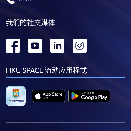
我们的社交媒体
转
转
转
转
到
到
到
到
facebook
youtube
linkedin
instag
HKU SPACE 流动应用程式