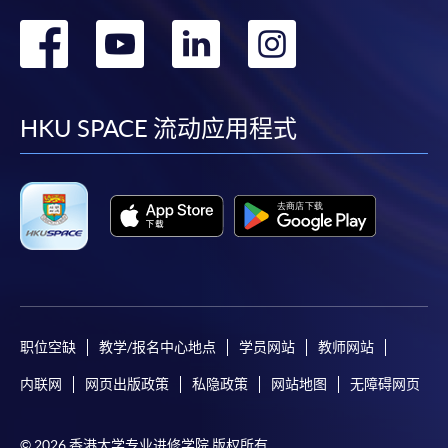
转
转
转
转
到
到
到
到
facebook
youtube
linkedin
instag
HKU SPACE 流动应用程式
职位空缺
教学/报名中心地点
学员网站
教师网站
内联网
网页出版政策
私隐政策
网站地图
无障碍网页
© 2026 香港大学专业进修学院 版权所有