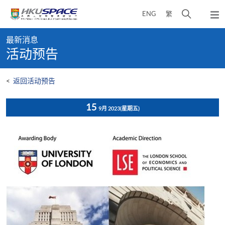
Skip
打
ENG
繁
to
弹
main
开
出
Main
content
搜
主
最新消息
content
菜
寻
活动预告
start
单
介
面
<
返回活动预告
15
9月 2023
(星期五)