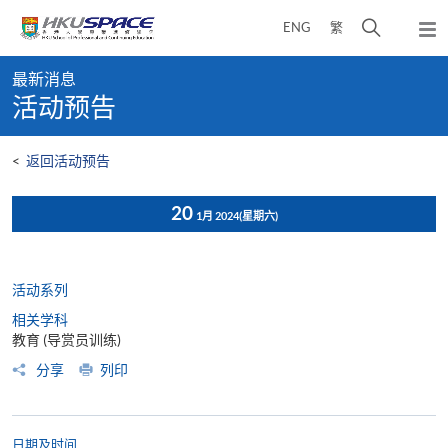
Skip
打
ENG
繁
to
弹
main
开
出
Main
content
搜
主
最新消息
content
菜
寻
活动预告
start
单
介
面
<
返回活动预告
20
1月 2024
(星期六)
活动系列
相关学科
教育 (导赏员训练)
分享
列印
日期及时间