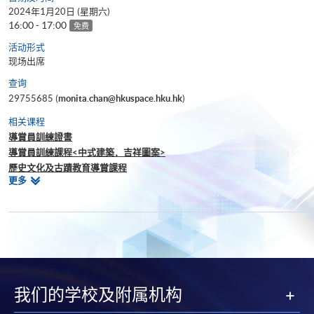
2024年1月20日 (星期六)
16:00 - 17:00
免费
活动形式
现场出席
查询
29755685 (
monita.chan@hkuspace.hku.hk
)
相关课程
導賞員訓練證書
導賞員訓練課程<中式建築．吉祥圖案>
歷史文化及古蹟教育導賞課程
相
更多
導賞員訓練課程<通古識港．大埔區>
关
導賞員訓練課程<通古識港．屯門區>
课
導賞員訓練課程<生態古蹟教育．九龍區>
程
導賞員訓練課程〈西式建築．教堂解碼〉
我们的学校及附属机构