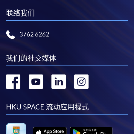
联络我们
3762 6262
我们的社交媒体
转
转
转
转
到
到
到
到
facebook
youtube
linkedin
instag
HKU SPACE 流动应用程式