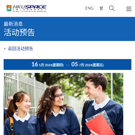
Skip
打
ENG
繁
to
弹
main
开
出
Main
content
搜
主
最新消息
content
菜
寻
活动预告
start
单
介
面
<
返回活动预告
16
05
5月 2024
(星期四)
7月 2024
(星期五)