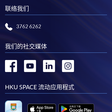
联络我们
3762 6262
我们的社交媒体
转
转
转
转
到
到
到
到
facebook
youtube
linkedin
instag
HKU SPACE 流动应用程式