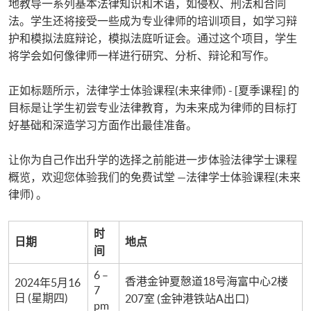
地教导一系列基本法律知识和术语，如侵权、刑法和合同
法。学生还将接受一些成为专业律师的培训项目，如学习辩
护和模拟法庭辩论，模拟法庭听证会。通过这个项目，学生
将学会如何像律师一样进行研究、分析、辩论和写作。
正如标题所示，法律学士体验课程(未来律师) - [夏季课程] 的
目标是让学生初尝专业法律教育，为未来成为律师的目标打
好基础和深造学习方面作出最佳准备。
让你为自己作出升学的选择之前能进一步体验法律学士课程
概览，欢迎您体验我们的免费试堂 —法律学士体验课程(未来
律师) 。
时
日期
地点
间
6 –
香港金钟夏慤道18号海富中心2楼
2024年5月16
7
日 (星期四)
207室 (金钟港铁站A出口)
pm